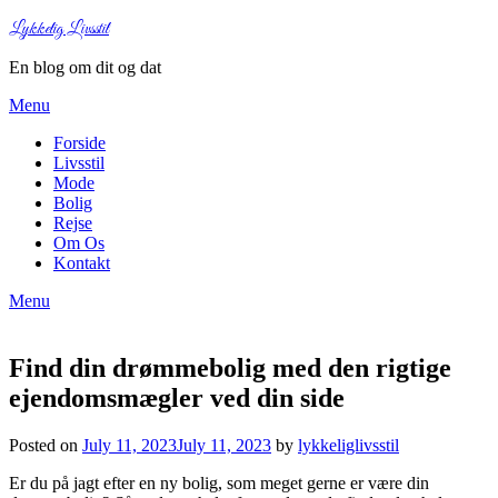
Lykkelig Livsstil
En blog om dit og dat
Menu
Forside
Livsstil
Mode
Bolig
Rejse
Om Os
Kontakt
Menu
Find din drømmebolig med den rigtige
ejendomsmægler ved din side
Posted on
July 11, 2023
July 11, 2023
by
lykkeliglivsstil
Er du på jagt efter en ny bolig, som meget gerne er være din