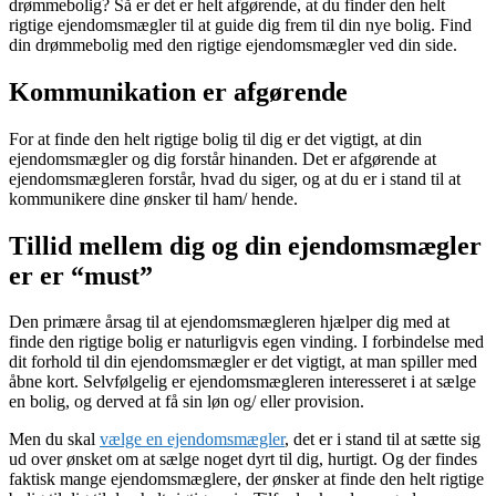
drømmebolig? Så er det er helt afgørende, at du finder den helt
rigtige ejendomsmægler til at guide dig frem til din nye bolig. Find
din drømmebolig med den rigtige ejendomsmægler ved din side.
Kommunikation er afgørende
For at finde den helt rigtige bolig til dig er det vigtigt, at din
ejendomsmægler og dig forstår hinanden. Det er afgørende at
ejendomsmægleren forstår, hvad du siger, og at du er i stand til at
kommunikere dine ønsker til ham/ hende.
Tillid mellem dig og din ejendomsmægler
er er “must”
Den primære årsag til at ejendomsmægleren hjælper dig med at
finde den rigtige bolig er naturligvis egen vinding. I forbindelse med
dit forhold til din ejendomsmægler er det vigtigt, at man spiller med
åbne kort. Selvfølgelig er ejendomsmægleren interesseret i at sælge
en bolig, og derved at få sin løn og/ eller provision.
Men du skal
vælge en ejendomsmægler
, det er i stand til at sætte sig
ud over ønsket om at sælge noget dyrt til dig, hurtigt. Og der findes
faktisk mange ejendomsmæglere, der ønsker at finde den helt rigtige