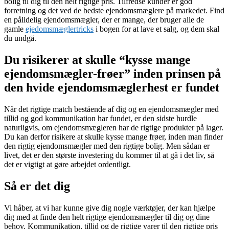
bolig til dig til den helt rigtige pris. Tilfredse kunder er god
forretning og det ved de bedste ejendomsmæglere på markedet. Find
en pålidelig ejendomsmægler, der er mange, der bruger alle de
gamle
ejedomsmæglertricks
i bogen for at lave et salg, og dem skal
du undgå.
Du risikerer at skulle “kysse mange
ejendomsmægler-frøer” inden prinsen på
den hvide ejendomsmæglerhest er fundet
Når det rigtige match bestående af dig og en ejendomsmægler med
tillid og god kommunikation har fundet, er den sidste hurdle
naturligvis, om ejendomsmægleren har de rigtige produkter på lager.
Du kan derfor risikere at skulle kysse mange frøer, inden man finder
den rigtig ejendomsmægler med den rigtige bolig. Men sådan er
livet, det er den største investering du kommer til at gå i det liv, så
det er vigtigt at gøre arbejdet ordentligt.
Så er det dig
Vi håber, at vi har kunne give dig nogle værktøjer, der kan hjælpe
dig med at finde den helt rigtige ejendomsmægler til dig og dine
behov. Kommunikation, tillid og de rigtige varer til den rigtige pris