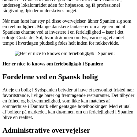
undersøg lokalområdet uden for højsæson, og få professionel
rådgivning, før der underskrives noget.
Når man først har styr på disse overvejelser, åbner Spanien sig som
en reel mulighed. Mange danskere fantaserer om at eje en bid af
Spaniens charme ved at investere i en ferielejlighed – især i det
solrige Costa del Sol, hvor drømmen om lys, varme og et andet
tempo i hverdagen pludselig føles helt inden for rækkevidde.
Her er nice to knows om ferieboligkøb i Spanien:
Fordelene ved en Spansk bolig
At eje en bolig i Sydspanien betyder at have et personligt fristed nær
favoritstrande, livlige barer og fremragende restauranter. Det tilbyder
en frihed og bekvemmelighed, som ikke kan matches af
sommerhuse i Danmark eller gentagne hotelbookinger. Med et utal
af boliger på markedet, kan drømmen om en ferielejlighed i Spanien
blive en realitet.
Administrative overvejelser