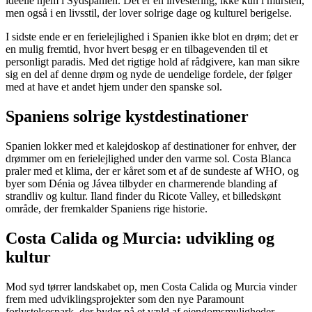
ideelle hjem i Sydspanien. Det er en investering, ikke kun i mursten,
men også i en livsstil, der lover solrige dage og kulturel berigelse.
I sidste ende er en ferielejlighed i Spanien ikke blot en drøm; det er
en mulig fremtid, hvor hvert besøg er en tilbagevenden til et
personligt paradis. Med det rigtige hold af rådgivere, kan man sikre
sig en del af denne drøm og nyde de uendelige fordele, der følger
med at have et andet hjem under den spanske sol.
Spaniens solrige kystdestinationer
Spanien lokker med et kalejdoskop af destinationer for enhver, der
drømmer om en ferielejlighed under den varme sol. Costa Blanca
praler med et klima, der er kåret som et af de sundeste af WHO, og
byer som Dénia og Jávea tilbyder en charmerende blanding af
strandliv og kultur. Iland finder du Ricote Valley, et billedskønt
område, der fremkalder Spaniens rige historie.
Costa Calida og Murcia: udvikling og
kultur
Mod syd tørrer landskabet op, men Costa Calida og Murcia vinder
frem med udviklingsprojekter som den nye Paramount
forlystelsespark, der byder på et væld af ejendomsmuligheder.