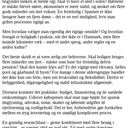
begynder tanken at melde sig: Skal vi have et sted i solen? Børnene
er måske blevet større, økonomien er mere stabil, og ønsket om flere
gode måneder om året vokser. En feriebolig i Spanien er ikke
længere bare en fjern drøm – det er en reel mulighed, hvis man
griber processen rigtigt an.
Men hvordan vælger man egentlig det rigtige område? Og hvordan
foregår et boligkøb i praksis, når det ikke er i Danmark, men flere
tusinde kilometer væk – med et andet sprog, andre regler og en
anden kultur?
Det første skridt er at være ærlig om behovene. Skal boligen bruges
flere måneder om året – måske som base for fremtidig delvis
pension? Skal den kunne lejes ud? Er det vigtigt med elevator, fælles
pool og gåafstand til byen? For mange i denne aldersgruppe handler
det ikke kun om ferie, men om livskvalitet og fleksibilitet. Derfor er
beliggenhed, tilgængelighed og stabil infrastruktur afgørende.
Dernæst kommer det praktiske: budget, finansiering og de samlede
omkostninger. Udover købsprisen skal man tage højde for spansk
tinglysning, advokat, notar, skatter og løbende udgifter til
ejerforening og vedligehold. Det er her, forberedelse gør forskellen
mellem en tryg investering og en unødigt kompliceret proces.
En grundig researchfase – gerne kombineret med flere besøg i
området – er næsten altid en god idé. Tal med andre danskere,