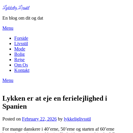
Lykkelig Livsstil
En blog om dit og dat
Menu
Forside
Livsstil
Mode
Bolig
Rejse
Om Os
Kontakt
Menu
Lykken er at eje en ferielejlighed i
Spanien
Posted on
February 22, 2026
by
lykkeliglivsstil
For mange danskere i 40’erne, 50’erne og starten af 60’erne