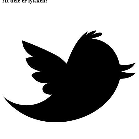
At dele er lykken!