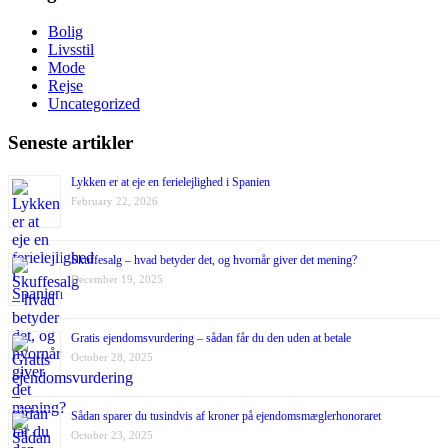
Bolig
Livsstil
Mode
Rejse
Uncategorized
Seneste artikler
Lykken er at eje en ferielejlighed i Spanien
February 22, 2026
Skuffesalg – hvad betyder det, og hvornår giver det mening?
December 19, 2025
Gratis ejendomsvurdering – sådan får du den uden at betale
October 28, 2025
Sådan sparer du tusindvis af kroner på ejendomsmæglerhonoraret
October 23, 2025