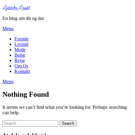
Lykkelig Livsstil
En blog om dit og dat
Menu
Forside
Livsstil
Mode
Bolig
Rejse
Om Os
Kontakt
Menu
Nothing Found
It seems we can’t find what you’re looking for. Perhaps searching
can help.
Search
for: