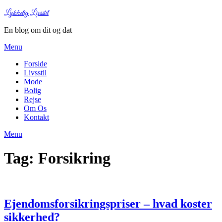
Lykkelig Livsstil
En blog om dit og dat
Menu
Forside
Livsstil
Mode
Bolig
Rejse
Om Os
Kontakt
Menu
Tag:
Forsikring
Ejendomsforsikringspriser – hvad koster
sikkerhed?