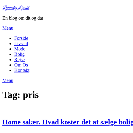
Lykkelig Livsstil
En blog om dit og dat
Menu
Forside
Livsstil
Mode
Bolig
Rejse
Om Os
Kontakt
Menu
Tag:
pris
Home salær. Hvad koster det at sælge bo