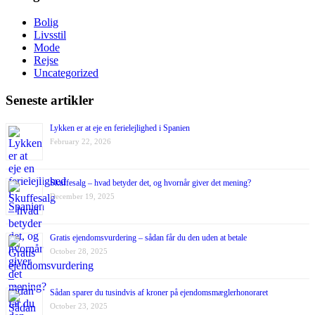
Bolig
Livsstil
Mode
Rejse
Uncategorized
Seneste artikler
Lykken er at eje en ferielejlighed i Spanien
February 22, 2026
Skuffesalg – hvad betyder det, og hvornår giver det mening?
December 19, 2025
Gratis ejendomsvurdering – sådan får du den uden at betale
October 28, 2025
Sådan sparer du tusindvis af kroner på ejendomsmæglerhonoraret
October 23, 2025