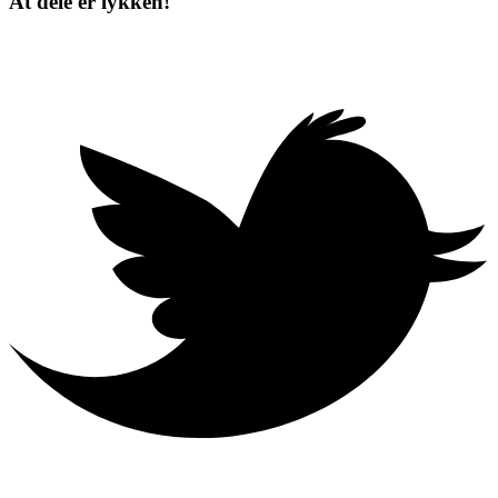
At dele er lykken!