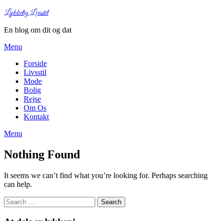
Lykkelig Livsstil
En blog om dit og dat
Menu
Forside
Livsstil
Mode
Bolig
Rejse
Om Os
Kontakt
Menu
Nothing Found
It seems we can’t find what you’re looking for. Perhaps searching
can help.
Search
for: